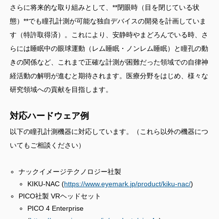
さらに将来的な取り組みとして、**閉眼時（目を閉じている状
態）**でも瞳孔計測が可能な独自デバイスの開発を計画していま
す（特許取得済）。これにより、安静時やまどろんでいる時、さ
らには睡眠中の眼球運動（レム睡眠・ノンレム睡眠）と瞳孔の動
きの関係など、これまで正確な計測が困難だった領域での自律神
経活動の解明が進むと期待されます。医療分野をはじめ、様々な
研究領域への貢献を目指します。
対応ハードウェア例
以下の瞳孔計測機器に対応しています。（これら以外の機器につ
いてもご相談ください）
ナックイメージテクノロジー社製
KIKU-NAC (
https://www.eyemark.jp/product/kiku-nac/
)
PICO社製 VRヘッドセット
PICO 4 Enterprise