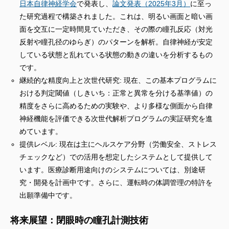
日本自律神経学会
で発表し、
論文発表（2025年3月）
に至っ
た研究過程で構築されました。これは、明るい画面と暗い画
面を交互に一定時間見ていただき、その際の瞳孔反応（対光
反射や瞳孔径のゆらぎ）のパターンを解析。自律神経が安定
している状態と乱れている状態の動きの違いを分析するもの
です。
継続的な精度向上と次世代研究: 現在、この基本プログラムに
おける判定閾値（しきいち：正常と異常を分ける基準値）の
精度をさらに高めるための実験や、より多様な側面から自律
神経機能を評価できる次世代解析プログラムの実証研究を進
めています。
提供レベル: 現在は主にヘルスケア分野（労働安全、ストレス
チェックなど）での活用を想定したシステムとして提供して
います。医療診断用途向けのシステムについては、別途研
究・開発を計画中です。さらに、運転時の体調管理の特許を
出願準備中です。
将来展望：閉眼時の瞳孔計測技術