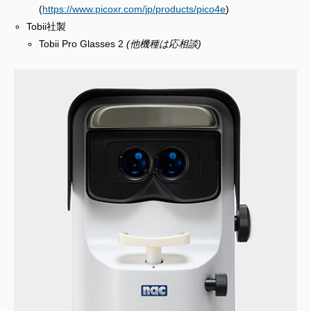
(
https://www.picoxr.com/jp/products/pico4e
)
Tobii社製
Tobii Pro Glasses 2
(他機種は応相談)