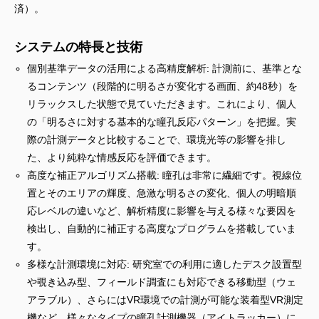
済）。
システムの特長と技術
個別基準データの活用による高精度解析: 計測前に、基準とな
るコンテンツ（段階的に明るさが変化する画面、約48秒）を
リラックスした状態で見ていただきます。これにより、個人
の「明るさに対する基本的な瞳孔反応パターン」を把握。実
際の計測データと比較することで、環境光等の影響を排し
た、より純粋な情感反応を評価できます。
高度な補正アルゴリズム搭載: 瞳孔は非常に繊細です。視線位
置とそのエリアの輝度、急激な明るさの変化、個人の明暗順
応レベルの違いなど、解析精度に影響を与える様々な要因を
検出し、自動的に補正する高度なプログラムを搭載していま
す。
多様な計測環境に対応: 研究室での利用に適したデスク設置型
や覗き込み型、フィールド調査にも対応できる移動型（ウェ
アラブル）、さらにはVR環境での計測が可能な装着型VR測定
機など、様々なタイプの瞳孔計測機器（アイトラッカー）に